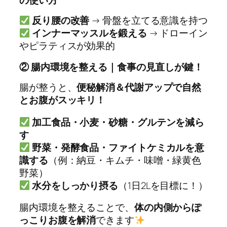
反り腰の改善
→ 骨盤を立てる意識を持つ
インナーマッスルを鍛える
→ ドローイン
やピラティスが効果的
② 腸内環境を整える｜食事の見直しが鍵！
腸が整うと、
便秘解消＆代謝アップで自然
とお腹がスッキリ！
加工食品・小麦・砂糖・グルテンを減ら
す
野菜・発酵食品・ファイトケミカルを意
識する
（例：納豆・キムチ・味噌・緑黄色
野菜）
水分をしっかり摂る
（1日2Lを目標に！）
腸内環境を整えることで、
体の内側からぽ
っこりお腹を解消
できます