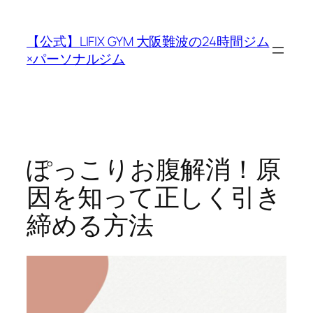
内
容
【公式】LIFIX GYM 大阪難波の24時間ジム
を
×パーソナルジム
ス
キ
ッ
プ
ぽっこりお腹解消！原
因を知って正しく引き
締める方法