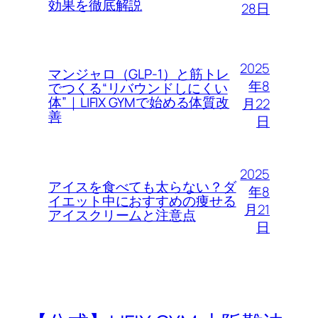
効果を徹底解説
28日
2025
マンジャロ（GLP-1）と筋トレ
年8
でつくる“リバウンドしにくい
体”｜LIFIX GYMで始める体質改
月22
善
日
2025
アイスを食べても太らない？ダ
年8
イエット中におすすめの痩せる
月21
アイスクリームと注意点
日