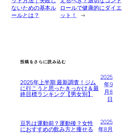
ット方法｜失敗し
えるべき？適切なコント
ないための基本ル
ロールで健康的にダイエ
ールとは？
ット！
→
投稿をさらに読み込む
2025
2025年上半期 最新調査！ジム
年9
に行こうと思ったきっかけ＆最
月8
終目標ランキング【男女別】
日
2025
豆乳は運動前？運動後？女性
年8月
におすすめの飲み方と痩せる