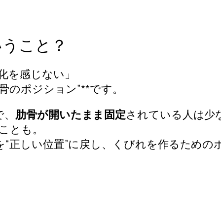
いうこと？
化を感じない」
骨のポジション”**です。
で、
肋骨が開いたまま固定
されている人は少
ことも。
を“正しい位置”に戻し、くびれを作るための