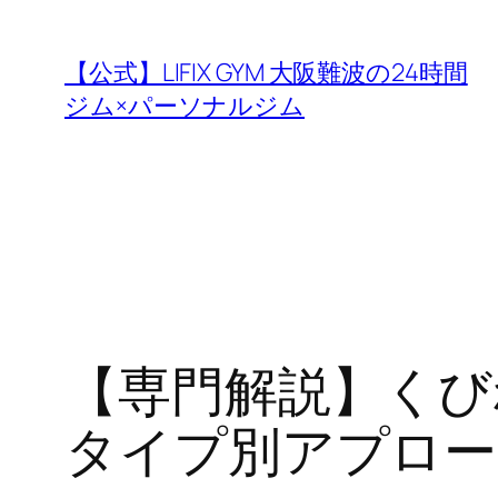
内
容
【公式】LIFIX GYM 大阪難波の24時間
を
ジム×パーソナルジム
ス
キ
ッ
プ
【専門解説】くび
タイプ別アプロー