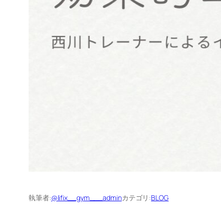
執筆者:
@lifix__gym___admin
カテゴリ:
BLOG