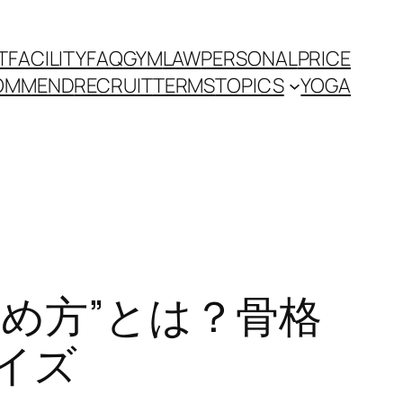
T
FACILITY
FAQ
GYM
LAW
PERSONAL
PRICE
OMMEND
RECRUIT
TERMS
TOPICS
YOGA
め方”とは？骨格
イズ