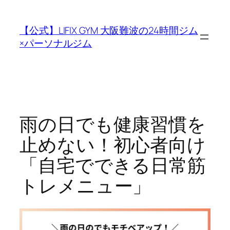
内
容
【公式】LIFIX GYM 大阪難波の24時間ジム
を
×パーソナルジム
ス
キ
ッ
プ
雨の日でも健康習慣を
止めない！初心者向け
「自宅でできる日常筋
トレメニュー」