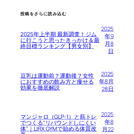
投稿をさらに読み込む
2025
2025年上半期 最新調査！ジム
年9
に行こうと思ったきっかけ＆最
月8
終目標ランキング【男女別】
日
2025
豆乳は運動前？運動後？女性
年8月
におすすめの飲み方と痩せる
効果を徹底解説
28日
2025
マンジャロ（GLP-1）と筋トレ
年8
でつくる“リバウンドしにくい
体”｜LIFIX GYMで始める体質改
月22