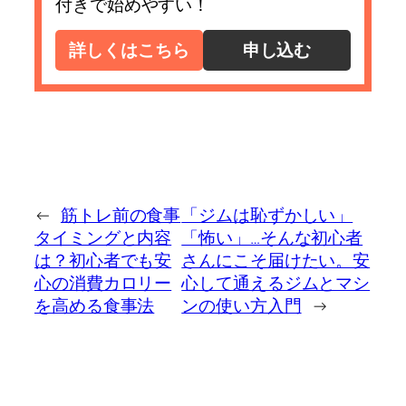
付きで始めやすい！
詳しくはこちら
申し込む
←
筋トレ前の食事
「ジムは恥ずかしい」
タイミングと内容
「怖い」…そんな初心者
は？初心者でも安
さんにこそ届けたい。安
心の消費カロリー
心して通えるジムとマシ
を高める食事法
ンの使い方入門
→