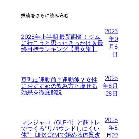
投稿をさらに読み込む
2025
2025年上半期 最新調査！ジム
年9
に行こうと思ったきっかけ＆最
月8
終目標ランキング【男女別】
日
2025
豆乳は運動前？運動後？女性
年8月
におすすめの飲み方と痩せる
効果を徹底解説
28日
2025
マンジャロ（GLP-1）と筋トレ
年8
でつくる“リバウンドしにくい
体”｜LIFIX GYMで始める体質改
月22