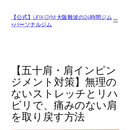
内
容
【公式】LIFIX GYM 大阪難波の24時間ジム
を
×パーソナルジム
ス
キ
ッ
プ
【五十肩・肩インピン
ジメント対策】無理の
ないストレッチとリハ
ビリで、痛みのない肩
を取り戻す方法