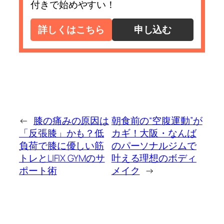
付きで始めやすい！
詳しくはこちら
申し込む
←
膝の痛みの原因は
朝食前の“空腹運動”が
「反張膝」かも？低
カギ！大阪・なんば
負荷で膝に優しい筋
のパーソナルジムで
トレとLIFIX GYMのサ
叶える理想のボディ
ポート術
メイク
→