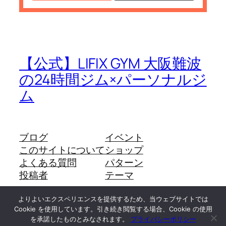
【公式】LIFIX GYM 大阪難波
の24時間ジム×パーソナルジ
ム
ブログ
イベント
このサイトについて
ショップ
よくある質問
パターン
投稿者
テーマ
よりよいエクスペリエンスを提供するため、当ウェブサイトでは
Cookie を使用しています。引き続き閲覧する場合、Cookie の使用
Twenty Twenty-Five
Designed with
WordPress
を承諾したものとみなされます。
プライバシーポリシー