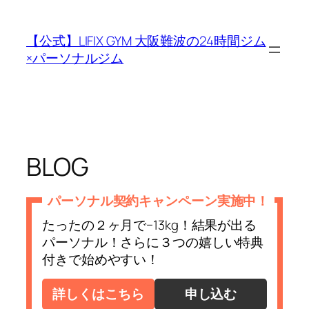
内
容
【公式】LIFIX GYM 大阪難波の24時間ジム
を
×パーソナルジム
ス
キ
ッ
プ
BLOG
パーソナル契約キャンペーン実施中！
たったの２ヶ月で−13kg！結果が出る
パーソナル！さらに３つの嬉しい特典
付きで始めやすい！
詳しくはこちら
申し込む