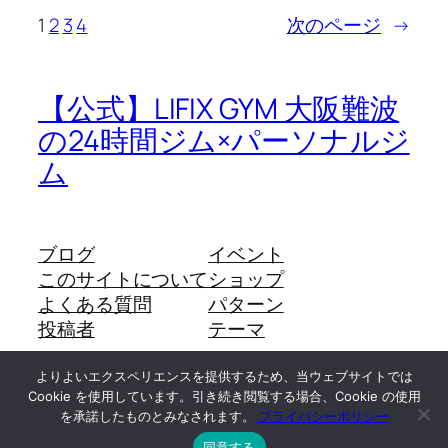
1
2
3
4
次のページ
→
【公式】LIFIX GYM 大阪難波
の24時間ジム×パーソナルジ
ム
ブログ
イベント
このサイトについて
ショップ
よくある質問
パターン
投稿者
テーマ
よりよいエクスペリエンスを提供するため、当ウェブサイトでは
Cookie を使用しています。引き続き閲覧する場合、Cookie の使用
Twenty Twenty-Five
Designed with
WordPress
を承諾したものとみなされます。
プライバシーポリシー
同意する