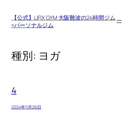
内
容
【公式】LIFIX GYM 大阪難波の24時間ジム
を
×パーソナルジム
ス
キ
ッ
プ
種別:
ヨガ
4
2024年11月26日