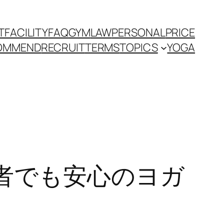
T
FACILITY
FAQ
GYM
LAW
PERSONAL
PRICE
OMMEND
RECRUIT
TERMS
TOPICS
YOGA
者でも安心のヨガ