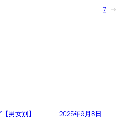
7
→
グ【男女別】
2025年9月8日