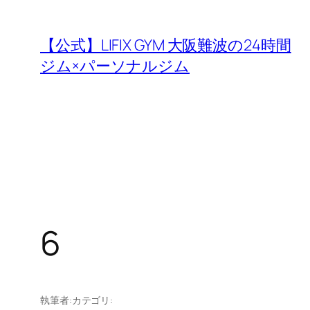
内
容
【公式】LIFIX GYM 大阪難波の24時間
を
ジム×パーソナルジム
ス
キ
ッ
プ
6
執筆者:
カテゴリ: