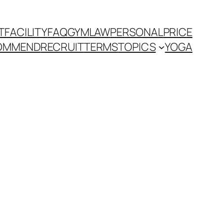
T
FACILITY
FAQ
GYM
LAW
PERSONAL
PRICE
OMMEND
RECRUIT
TERMS
TOPICS
YOGA